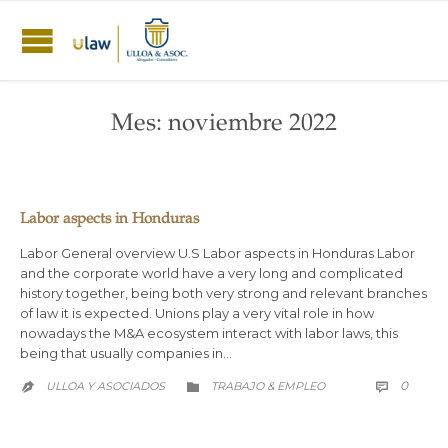
Mes:
noviembre 2022
Labor aspects in Honduras
Labor General overview U.S Labor aspects in Honduras Labor
and the corporate world have a very long and complicated
history together, being both very strong and relevant branches
of law it is expected. Unions play a very vital role in how
nowadays the M&A ecosystem interact with labor laws, this
being that usually companies in…
COMM
CATEGORY
0
ULLOA Y ASOCIADOS
TRABAJO & EMPLEO


