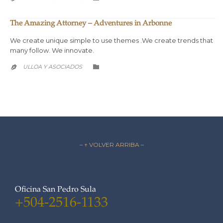
The Amazing Attorney – Adventures in Arbonne
We create unique simple to use themes .We create trends that
many follow. We innovate.
CATEGORY
ULLOA Y ASOCIADOS


– ↑ VOLVER ARRIBA –
Oficina San Pedro Sula
+504-2516-1133