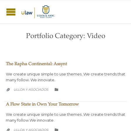
Portfolio Category:
Video
The Rapha Continental: Assynt
We create unique simple to use themes .We create trends that
many follow. We innovate.
CATEGORY
ULLOA Y ASOCIADOS


A Flow State in Own Your Tomorrow
We create unique simple to use themes .We create trends that
many follow.We innovate.
CATEGORY
ULLOA Y ASOCIADOS

